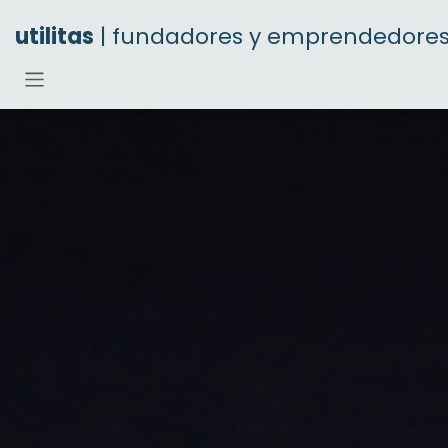
Ir al contenido
utilitas
| fundadores y emprendedore