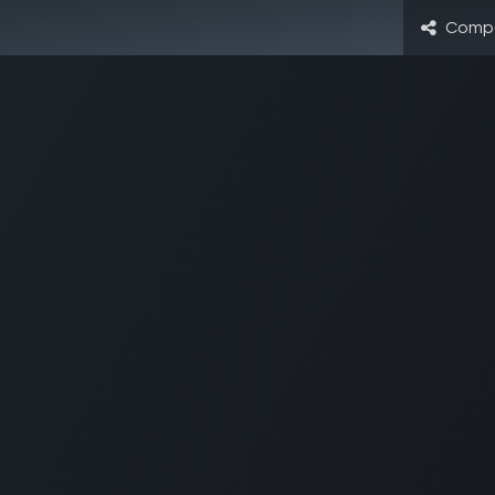
Compa
utilitas
| fundadores y emprendedores
o diario para tu mentalidad empr
🎁 BONUS: Guía Avanzada de Estilos de Conflicto