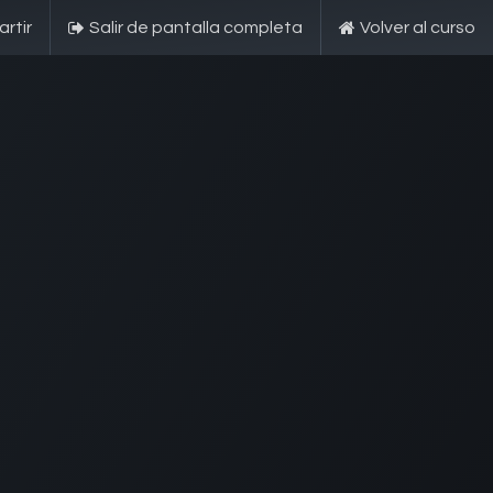
rtir
Salir de pantalla completa
Volver al curso
esarial
s