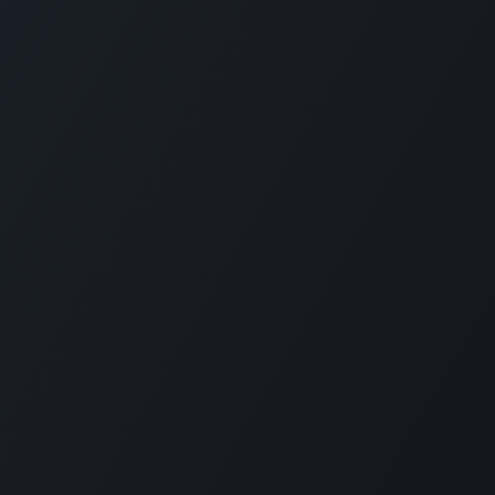
utilitas coaching y consultoría S.L.
(ESB20530325)
Edificio Tabakalera - 3º planta (Impact Hub) - Plaza Cigarreras 
20012 Donostia-San Sebastian (Gipuzkoa)
Política de Cookies
-
Política de Privacidad
-
Aviso Legal
+34 629 666 019
ibon@utilitas.org