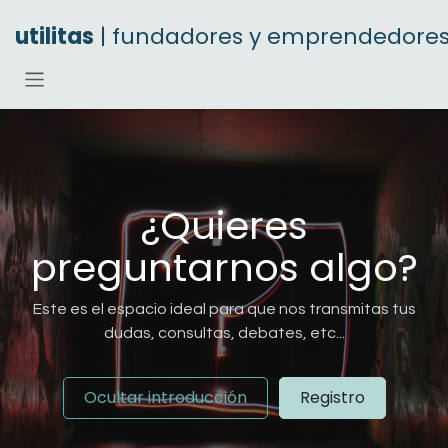
Ir al contenido
utilitas
| fundadores y emprendedore
¿Quieres
preguntarnos algo?
Este es el espacio ideal para que nos transmitas tus
dudas, consultas, debates, etc...
Ocultar introducción
Registro