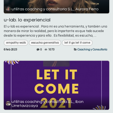
utilitas coaching y consultoría S.L., Aurora Ferro
u-lab. lo experiencial
El u-lab es experiencial . Para mí es una herramienta, y también una
manera de mirar la realidad, pero lo importante es que todo sucede
desde la experiencia y para ella . Es flexibilidad, es escucha, ...
empathy walk
escucha generativa
let it go let it come
6 feb 2023
0
1073
Coaching y Consultoría
utilitas coaching y consultoría S.L., Ibon
Urretavizcaya