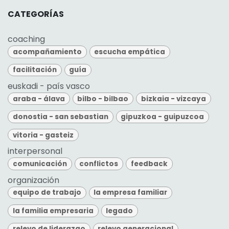
CATEGORÍAS
coaching
acompañamiento
escucha empática
facilitación
guía
euskadi - país vasco
araba - álava
bilbo - bilbao
bizkaia - vizcaya
donostia - san sebastian
gipuzkoa - guipuzcoa
vitoria - gasteiz
interpersonal
comunicación
conflictos
feedback
organización
equipo de trabajo
la empresa familiar
la familia empresaria
legado
relevo de liderazgo
relevo generacional