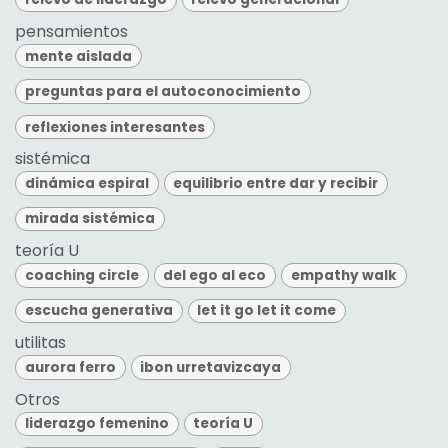
pensamientos
mente aislada
preguntas para el autoconocimiento
reflexiones interesantes
sistémica
dinámica espiral
equilibrio entre dar y recibir
mirada sistémica
teoría U
coaching circle
del ego al eco
empathy walk
escucha generativa
let it go let it come
utilitas
aurora ferro
ibon urretavizcaya
Otros
liderazgo femenino
teoría U