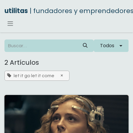
Ir al contenido
utilitas
| fundadores y emprendedore
Todos
2 Artículos
×
let it go let it come