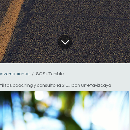
onversaciones
SOS+Tenible
tilitas coaching y consultoría S.L., Ibon Urretavizcaya