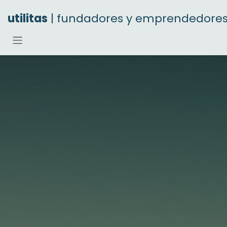
Ir al contenido
utilitas
| fundadores y emprendedore