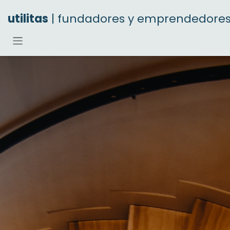
Ir al contenido
utilitas
| fundadores y emprendedore