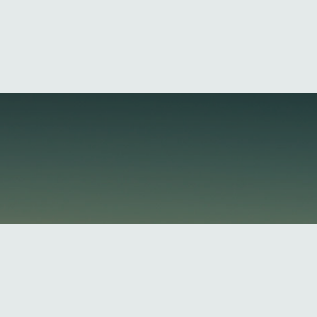
Yo
ria del yo, identificamos el yo con el ego, luego asigna