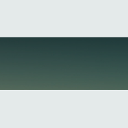
mos un valor primordial al ego (parte), y