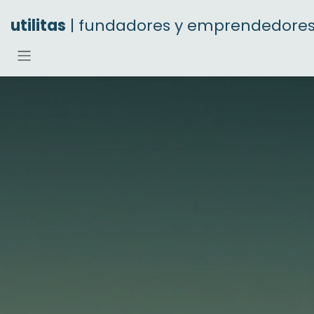
Ir al contenido
utilitas
| fundadores y emprendedore