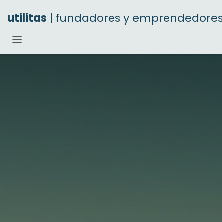
Ir al contenido
utilitas
| fundadores y emprendedore