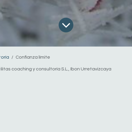
toría
Confianza límite
ilitas coaching y consultoría S.L., Ibon Urretavizcaya