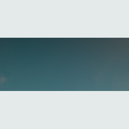
Muertos
un día claro, ya no es tan sencillo como lo era en aqu