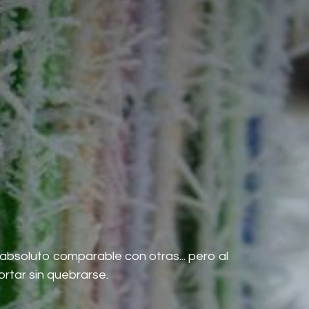
absoluto comparable con otras... pero al
rtar sin quebrarse.