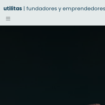
Ir al contenido
utilitas
| fundadores y emprendedore