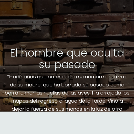
El hombre que oculta
su pasado
"Hace años que no escucha su nombre en la voz
de su madre, que ha borrado su pasado como
borra la mar las huellas de las aves. Ha arrojado los
mapas del regreso al agua de la tarde. Vino a
dejar la fuerza de sus manos en la luz de otra
tierra, a vivir rodeado de ciudades extrañas y
palabras ajenas. Sólo habla de ojos tristes, de
mujeres tristes, como la lluvia triste sobre ríos de