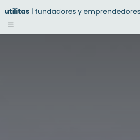
Ir al contenido
utilitas
| fundadores y emprendedore