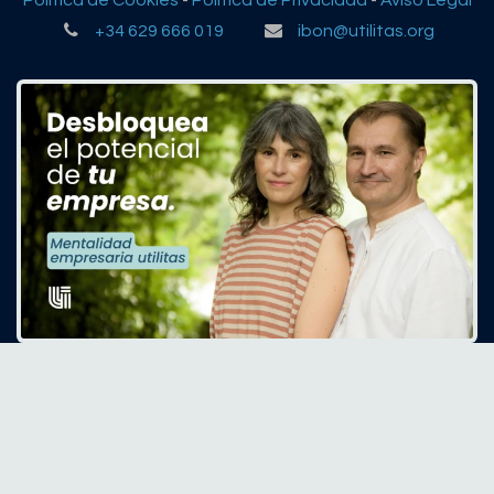
Política de Cookies
-
Política de Privacidad
-
Aviso Legal
+34 629 666 019
ibon@utilitas.org
Copyright © utilitas
Con tecnología de
- El #1
Comercio electrónico de