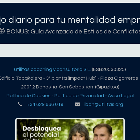
o diario para tu mentalidad empr
🎁 BONUS: Guía Avanzada de Estilos de Conflicto
utilitas coaching y consultoría S.L.
(ESB20530325)
Edificio Tabakalera - 3º planta (Impact Hub) - Plaza Cigarreras 
20012 Donostia-San Sebastian (Gipuzkoa)
Política de Cookies
-
Política de Privacidad
-
Aviso Legal
+34 629 666 019
ibon@utilitas.org