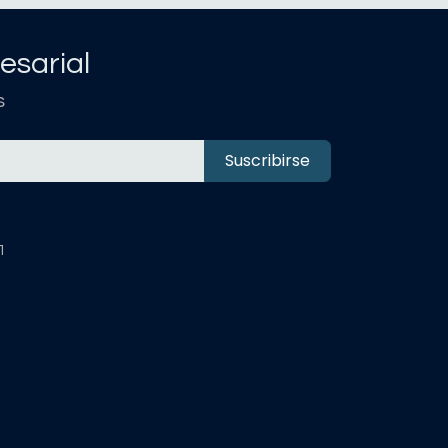
esarial
s
Suscribirse
1