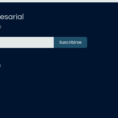
esarial
s
Suscribirse
1