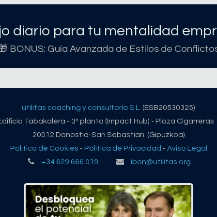
o diario para tu mentalidad empr
🎁 BONUS: Guía Avanzada de Estilos de Conflicto
utilitas coaching y consultoría S.L.
(ESB20530325)
Edificio Tabakalera - 3º planta (Impact Hub) - Plaza Cigarreras 
20012 Donostia-San Sebastian (Gipuzkoa)
Política de Cookies
-
Política de Privacidad
-
Aviso Legal
+34 629 666 019
ibon@utilitas.org