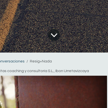
onversaciones
Resig+Nada
litas coaching y consultoría S.L., Ibon Urretavizcaya