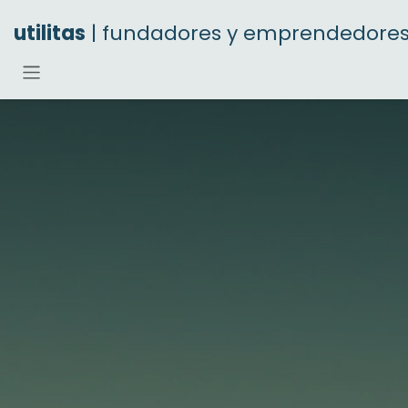
Ir al contenido
utilitas
| fundadores y emprendedore