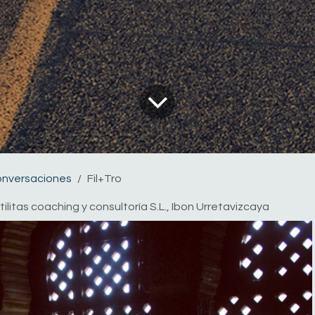
onversaciones
Fil+Tro
tilitas coaching y consultoría S.L., Ibon Urretavizcaya