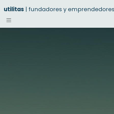
Ir al contenido
utilitas
| fundadores y emprendedore