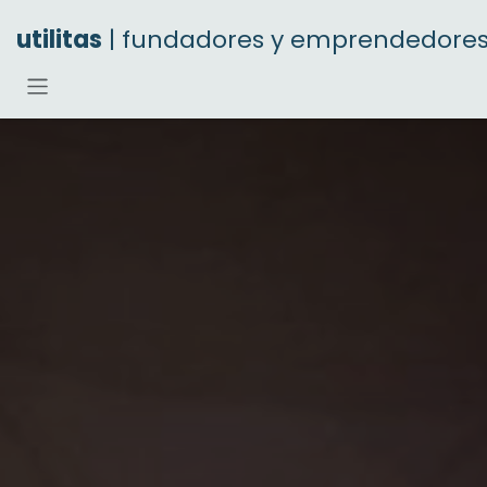
Ir al contenido
utilitas
| fundadores y emprendedore