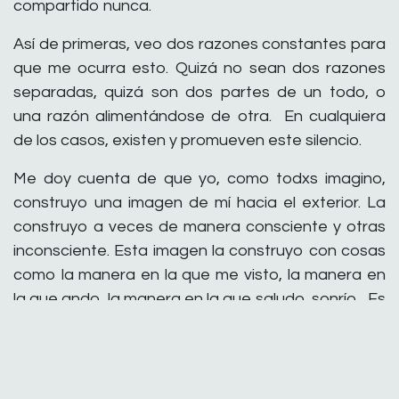
compartido nunca.
Así de primeras, veo dos razones constantes para
que me ocurra esto. Quizá no sean dos razones
separadas, quizá son dos partes de un todo, o
una razón alimentándose de otra. En cualquiera
de los casos, existen y promueven este silencio.
Me doy cuenta de que yo, como todxs imagino,
construyo una imagen de mí hacia el exterior. La
construyo a veces de manera consciente y otras
inconsciente. Esta imagen la construyo con cosas
como la manera en la que me visto, la manera en
la que ando, la manera en la que saludo, sonrío... Es
una parte de la comunicación con el mundo que
como digo, va desde mí hacia el exterior. En lo
concreto, si una pregunta tan sencilla como "¿Qué
tal estás?" obtiene una respuesta automática de