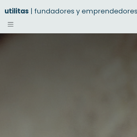
Ir al contenido
utilitas
| fundadores y emprendedore