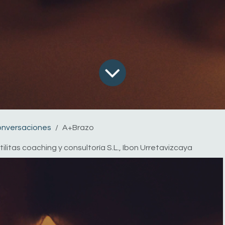
onversaciones
A+Brazo
tilitas coaching y consultoría S.L., Ibon Urretavizcaya