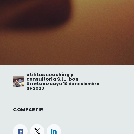
utilitas coaching y
consultoría S.L., Ibon
Urretavizcaya
10 de noviembre
de 2020
COMPARTIR