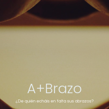
A+Brazo
¿De quién echáis en falta sus abrazos?