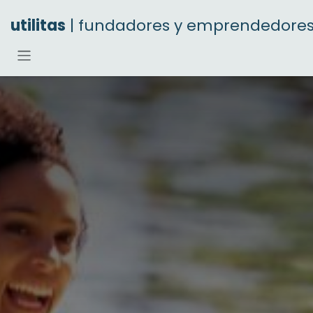
Ir al contenido
utilitas
| fundadores y emprendedore