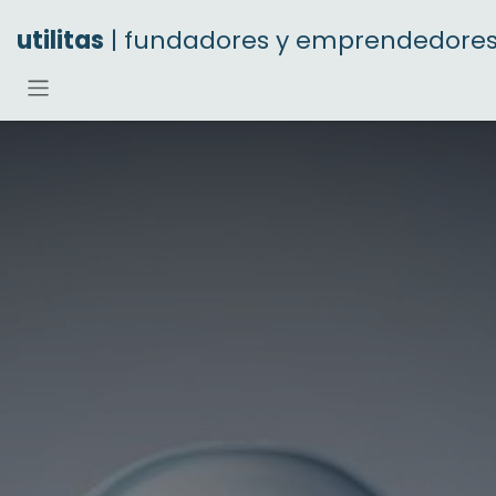
Ir al contenido
utilitas
| fundadores y emprendedore