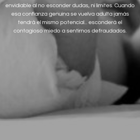
envidiable al no esconder dudas, ni limites. Cuando
esa confianza genuina se vuelva adulta jamás
tendrá el mismo potencial... esconderá el
contagioso miedo a sentirnos defraudados.