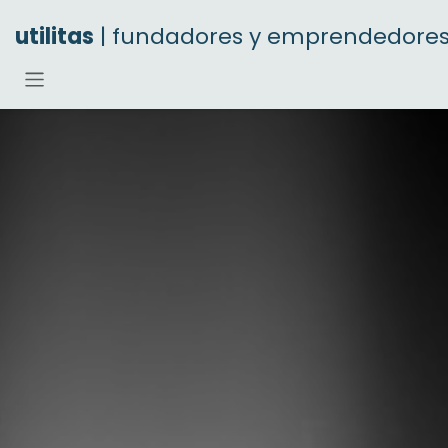
Ir al contenido
utilitas
| fundadores y emprendedore