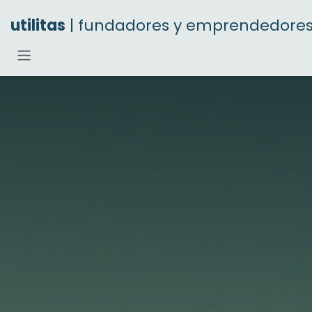
Ir al contenido
utilitas
| fundadores y emprendedore